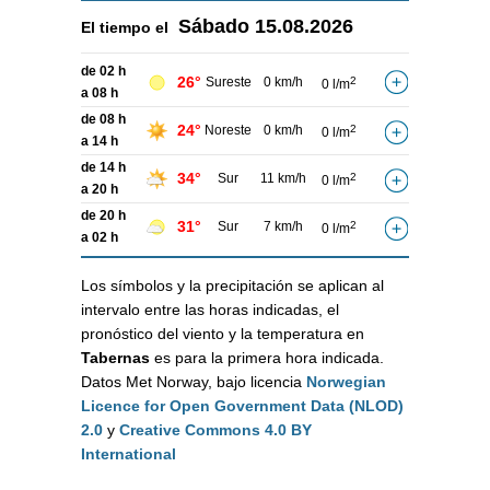
Sábado
15.08.2026
El tiempo el
de 02 h
26°
Sureste
0 km/h
2
0 l/m
a 08 h
de 08 h
24°
Noreste
0 km/h
2
0 l/m
a 14 h
de 14 h
34°
Sur
11 km/h
2
0 l/m
a 20 h
de 20 h
31°
Sur
7 km/h
2
0 l/m
a 02 h
Los símbolos y la precipitación se aplican al
intervalo entre las horas indicadas, el
pronóstico del viento y la temperatura en
Tabernas
es para la primera hora indicada.
Datos Met Norway, bajo licencia
Norwegian
Licence for Open Government Data (NLOD)
2.0
y
Creative Commons 4.0 BY
International