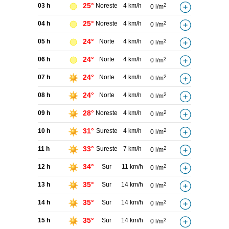
25°
03 h
Noreste
4 km/h
2
0 l/m
25°
04 h
Noreste
4 km/h
2
0 l/m
24°
05 h
Norte
4 km/h
2
0 l/m
24°
06 h
Norte
4 km/h
2
0 l/m
24°
07 h
Norte
4 km/h
2
0 l/m
24°
08 h
Norte
4 km/h
2
0 l/m
28°
09 h
Noreste
4 km/h
2
0 l/m
31°
10 h
Sureste
4 km/h
2
0 l/m
33°
11 h
Sureste
7 km/h
2
0 l/m
34°
12 h
Sur
11 km/h
2
0 l/m
35°
13 h
Sur
14 km/h
2
0 l/m
35°
14 h
Sur
14 km/h
2
0 l/m
35°
15 h
Sur
14 km/h
2
0 l/m