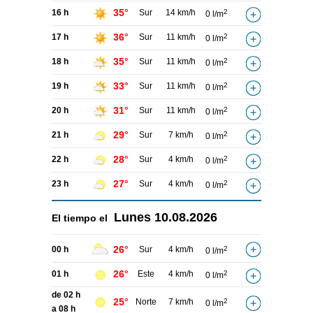
35°
16 h
Sur
14 km/h
2
0 l/m
36°
17 h
Sur
11 km/h
2
0 l/m
35°
18 h
Sur
11 km/h
2
0 l/m
33°
19 h
Sur
11 km/h
2
0 l/m
31°
20 h
Sur
11 km/h
2
0 l/m
29°
21 h
Sur
7 km/h
2
0 l/m
28°
22 h
Sur
4 km/h
2
0 l/m
27°
23 h
Sur
4 km/h
2
0 l/m
Lunes
10.08.2026
El tiempo el
26°
00 h
Sur
4 km/h
2
0 l/m
26°
01 h
Este
4 km/h
2
0 l/m
de 02 h
25°
Norte
7 km/h
2
0 l/m
a 08 h