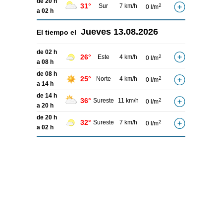
de 20 h
31°
Sur
7 km/h
2
0 l/m
a 02 h
Jueves
13.08.2026
El tiempo el
de 02 h
26°
Este
4 km/h
2
0 l/m
a 08 h
de 08 h
25°
Norte
4 km/h
2
0 l/m
a 14 h
de 14 h
36°
Sureste
11 km/h
2
0 l/m
a 20 h
de 20 h
32°
Sureste
7 km/h
2
0 l/m
a 02 h