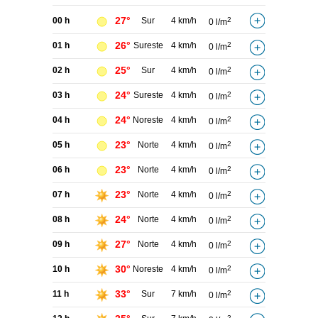
27°
00 h
Sur
4 km/h
2
0 l/m
26°
01 h
Sureste
4 km/h
2
0 l/m
25°
02 h
Sur
4 km/h
2
0 l/m
24°
03 h
Sureste
4 km/h
2
0 l/m
24°
04 h
Noreste
4 km/h
2
0 l/m
23°
05 h
Norte
4 km/h
2
0 l/m
23°
06 h
Norte
4 km/h
2
0 l/m
23°
07 h
Norte
4 km/h
2
0 l/m
24°
08 h
Norte
4 km/h
2
0 l/m
27°
09 h
Norte
4 km/h
2
0 l/m
30°
10 h
Noreste
4 km/h
2
0 l/m
33°
11 h
Sur
7 km/h
2
0 l/m
2