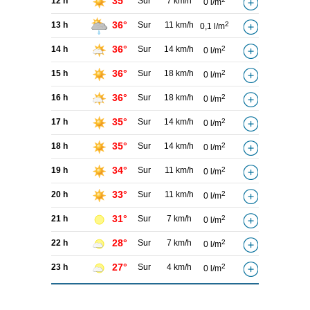
35°
12 h
Sur
7 km/h
0 l/m
36°
13 h
Sur
11 km/h
2
0,1 l/m
36°
14 h
Sur
14 km/h
2
0 l/m
36°
15 h
Sur
18 km/h
2
0 l/m
36°
16 h
Sur
18 km/h
2
0 l/m
35°
17 h
Sur
14 km/h
2
0 l/m
35°
18 h
Sur
14 km/h
2
0 l/m
34°
19 h
Sur
11 km/h
2
0 l/m
33°
20 h
Sur
11 km/h
2
0 l/m
31°
21 h
Sur
7 km/h
2
0 l/m
28°
22 h
Sur
7 km/h
2
0 l/m
27°
23 h
Sur
4 km/h
2
0 l/m