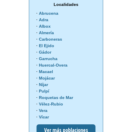
Localidades
Abrucena
Adra
Albox
Almería
Carboneras
El Ejido
Gádor
Garrucha
Huercal-Overa
Macael
Mojácar
Níjar
Pulpí
Roquetas de Mar
Vélez-Rubio
Vera
Vícar
Ver más poblaciones