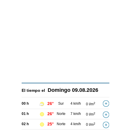
Domingo
09.08.2026
El tiempo el
26°
00 h
Sur
4 km/h
2
0 l/m
26°
01 h
Norte
7 km/h
2
0 l/m
25°
02 h
Norte
4 km/h
2
0 l/m