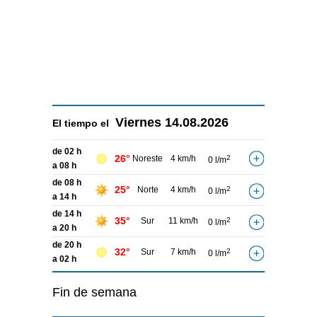
Viernes
14.08.2026
El tiempo el
de 02 h
26°
Noreste
4 km/h
2
0 l/m
a 08 h
de 08 h
25°
Norte
4 km/h
2
0 l/m
a 14 h
de 14 h
35°
Sur
11 km/h
2
0 l/m
a 20 h
de 20 h
32°
Sur
7 km/h
2
0 l/m
a 02 h
Fin de semana