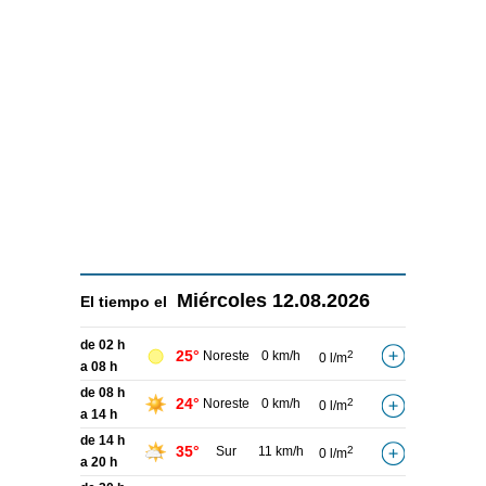
Miércoles
12.08.2026
El tiempo el
de 02 h
25°
Noreste
0 km/h
2
0 l/m
a 08 h
de 08 h
24°
Noreste
0 km/h
2
0 l/m
a 14 h
de 14 h
35°
Sur
11 km/h
2
0 l/m
a 20 h