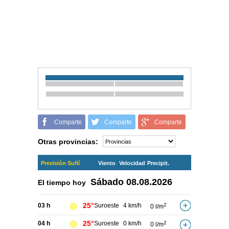
Comparte
Comparte
Comparte
Otras provincias:
Previsión Suflí
Viento
Velocidad
Precipit.
Sábado
08.08.2026
El tiempo hoy
25°
03 h
Suroeste
4 km/h
2
0 l/m
25°
04 h
Suroeste
0 km/h
2
0 l/m