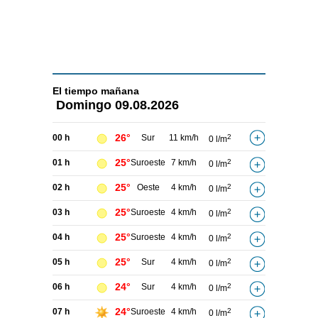
El tiempo
mañana
Domingo
09.08.2026
26°
00 h
Sur
11 km/h
2
0 l/m
25°
01 h
Suroeste
7 km/h
2
0 l/m
25°
02 h
Oeste
4 km/h
2
0 l/m
25°
03 h
Suroeste
4 km/h
2
0 l/m
25°
04 h
Suroeste
4 km/h
2
0 l/m
25°
05 h
Sur
4 km/h
2
0 l/m
24°
06 h
Sur
4 km/h
2
0 l/m
24°
07 h
Suroeste
4 km/h
2
0 l/m