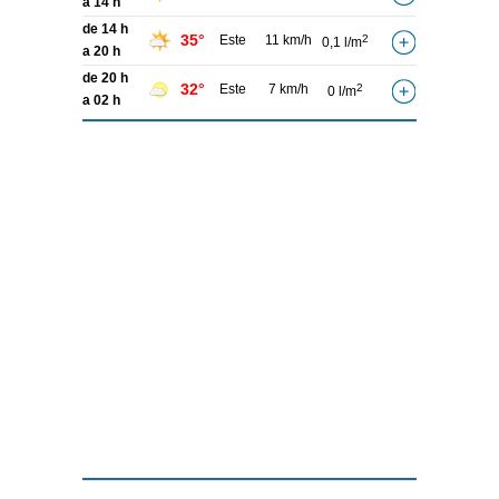
a 14 h
de 14 h
35°
Este
11 km/h
2
0,1 l/m
a 20 h
de 20 h
32°
Este
7 km/h
2
0 l/m
a 02 h