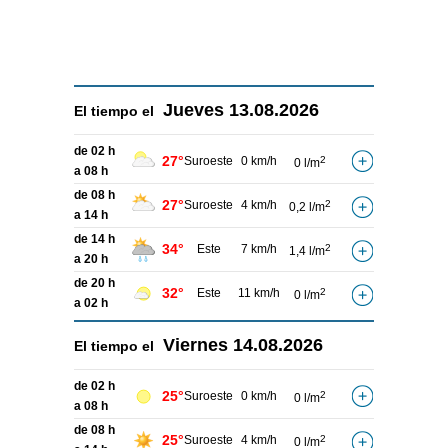
Jueves
13.08.2026
El tiempo el
de 02 h
27°
Suroeste
0 km/h
2
0 l/m
a 08 h
de 08 h
27°
Suroeste
4 km/h
2
0,2 l/m
a 14 h
de 14 h
34°
Este
7 km/h
2
1,4 l/m
a 20 h
de 20 h
32°
Este
11 km/h
2
0 l/m
a 02 h
Viernes
14.08.2026
El tiempo el
de 02 h
25°
Suroeste
0 km/h
2
0 l/m
a 08 h
de 08 h
25°
Suroeste
4 km/h
2
0 l/m