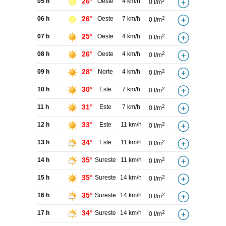
26°
05 h
Oeste
4 km/h
2
0 l/m
26°
06 h
Oeste
7 km/h
2
0 l/m
25°
07 h
Oeste
4 km/h
2
0 l/m
26°
08 h
Oeste
4 km/h
2
0 l/m
28°
09 h
Norte
4 km/h
2
0 l/m
30°
10 h
Este
7 km/h
2
0 l/m
31°
11 h
Este
7 km/h
2
0 l/m
33°
12 h
Este
11 km/h
2
0 l/m
34°
13 h
Este
11 km/h
2
0 l/m
35°
14 h
Sureste
11 km/h
2
0 l/m
35°
15 h
Sureste
14 km/h
2
0 l/m
35°
16 h
Sureste
14 km/h
2
0 l/m
34°
17 h
Sureste
14 km/h
2
0 l/m