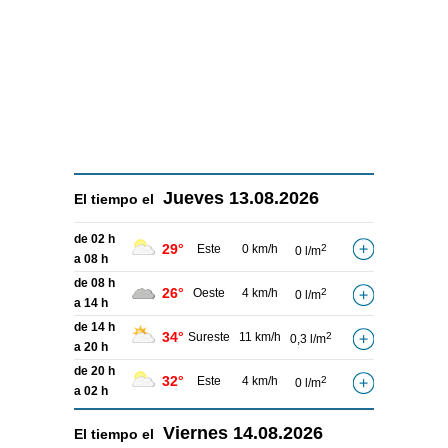
Jueves
13.08.2026
El tiempo el
de 02 h
29°
Este
0 km/h
2
0 l/m
a 08 h
de 08 h
26°
Oeste
4 km/h
2
0 l/m
a 14 h
de 14 h
34°
Sureste
11 km/h
2
0,3 l/m
a 20 h
de 20 h
32°
Este
4 km/h
2
0 l/m
a 02 h
Viernes
14.08.2026
El tiempo el