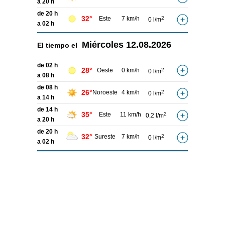
a 20 h
de 20 h
32°
Este
7 km/h
2
0 l/m
a 02 h
Miércoles
12.08.2026
El tiempo el
de 02 h
28°
Oeste
0 km/h
2
0 l/m
a 08 h
de 08 h
26°
Noroeste
4 km/h
2
0 l/m
a 14 h
de 14 h
35°
Este
11 km/h
2
0,2 l/m
a 20 h
de 20 h
32°
Sureste
7 km/h
2
0 l/m
a 02 h