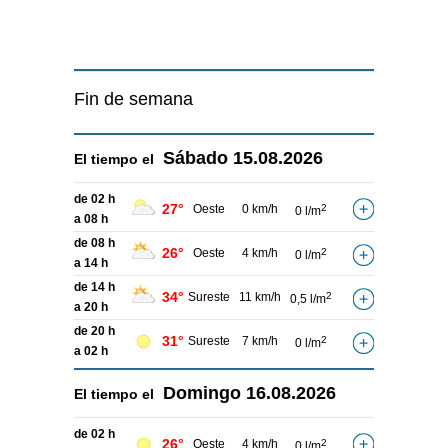
Fin de semana
Sábado
15.08.2026
El tiempo el
de 02 h
27°
Oeste
0 km/h
2
0 l/m
a 08 h
de 08 h
26°
Oeste
4 km/h
2
0 l/m
a 14 h
de 14 h
34°
Sureste
11 km/h
2
0,5 l/m
a 20 h
de 20 h
31°
Sureste
7 km/h
2
0 l/m
a 02 h
Domingo
16.08.2026
El tiempo el
de 02 h
26°
Oeste
4 km/h
2
0 l/m