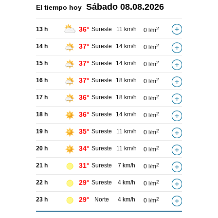
Sábado
08.08.2026
El tiempo hoy
36°
13 h
Sureste
11 km/h
2
0 l/m
37°
14 h
Sureste
14 km/h
2
0 l/m
37°
15 h
Sureste
14 km/h
2
0 l/m
37°
16 h
Sureste
18 km/h
2
0 l/m
36°
17 h
Sureste
18 km/h
2
0 l/m
36°
18 h
Sureste
14 km/h
2
0 l/m
35°
19 h
Sureste
11 km/h
2
0 l/m
34°
20 h
Sureste
11 km/h
2
0 l/m
31°
21 h
Sureste
7 km/h
2
0 l/m
29°
22 h
Sureste
4 km/h
2
0 l/m
29°
23 h
Norte
4 km/h
2
0 l/m