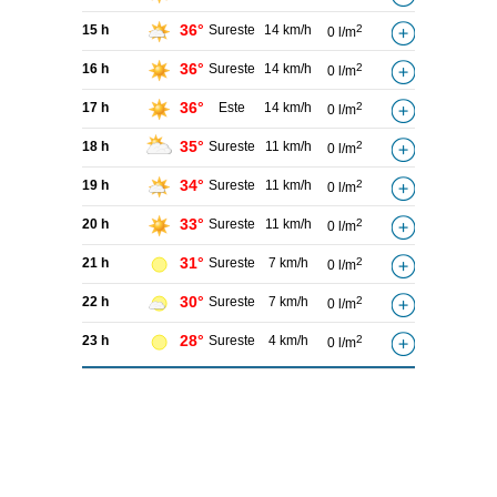
36°
15 h
Sureste
14 km/h
2
0 l/m
36°
16 h
Sureste
14 km/h
2
0 l/m
36°
17 h
Este
14 km/h
2
0 l/m
35°
18 h
Sureste
11 km/h
2
0 l/m
34°
19 h
Sureste
11 km/h
2
0 l/m
33°
20 h
Sureste
11 km/h
2
0 l/m
31°
21 h
Sureste
7 km/h
2
0 l/m
30°
22 h
Sureste
7 km/h
2
0 l/m
28°
23 h
Sureste
4 km/h
2
0 l/m