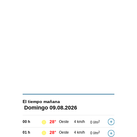
El tiempo
mañana
Domingo
09.08.2026
28°
00 h
Oeste
4 km/h
2
0 l/m
28°
01 h
Oeste
4 km/h
2
0 l/m