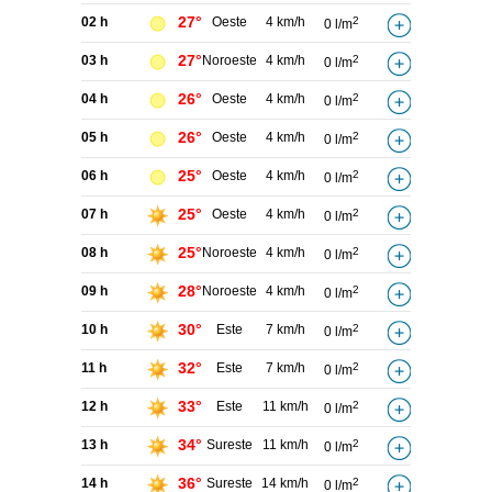
27°
02 h
Oeste
4 km/h
2
0 l/m
27°
03 h
Noroeste
4 km/h
2
0 l/m
26°
04 h
Oeste
4 km/h
2
0 l/m
26°
05 h
Oeste
4 km/h
2
0 l/m
25°
06 h
Oeste
4 km/h
2
0 l/m
25°
07 h
Oeste
4 km/h
2
0 l/m
25°
08 h
Noroeste
4 km/h
2
0 l/m
28°
09 h
Noroeste
4 km/h
2
0 l/m
30°
10 h
Este
7 km/h
2
0 l/m
32°
11 h
Este
7 km/h
2
0 l/m
33°
12 h
Este
11 km/h
2
0 l/m
34°
13 h
Sureste
11 km/h
2
0 l/m
36°
14 h
Sureste
14 km/h
2
0 l/m