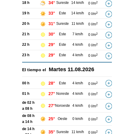
34°
18 h
Sureste
14 km/h
2
0 l/m
33°
19 h
Este
14 km/h
2
0 l/m
31°
20 h
Sureste
11 km/h
2
0 l/m
30°
21 h
Este
7 km/h
2
0 l/m
29°
22 h
Este
4 km/h
2
0 l/m
29°
23 h
Este
4 km/h
2
0 l/m
Martes
11.08.2026
El tiempo el
28°
00 h
Este
4 km/h
2
0 l/m
27°
01 h
Noreste
4 km/h
2
0 l/m
de 02 h
27°
Noroeste
4 km/h
2
0 l/m
a 08 h
de 08 h
25°
Oeste
0 km/h
2
0 l/m
a 14 h
de 14 h
35°
Sureste
11 km/h
2
0 l/m