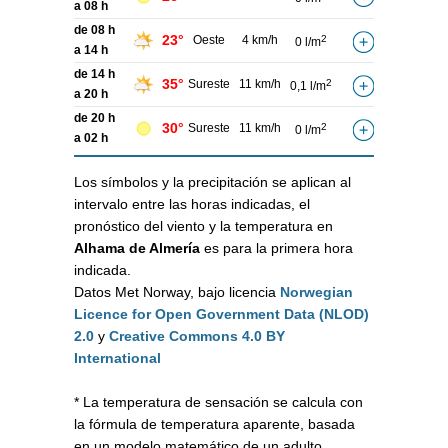
a 08 h
de 08 h
23°
Oeste
4 km/h
2
0 l/m
a 14 h
de 14 h
35°
Sureste
11 km/h
2
0,1 l/m
a 20 h
de 20 h
30°
Sureste
11 km/h
2
0 l/m
a 02 h
Los símbolos y la precipitación se aplican al
intervalo entre las horas indicadas, el
pronóstico del viento y la temperatura en
Alhama de Almería
es para la primera hora
indicada.
Datos Met Norway, bajo licencia
Norwegian
Licence for Open Government Data (NLOD)
2.0
y
Creative Commons 4.0 BY
International
* La temperatura de sensación se calcula con
la fórmula de temperatura aparente, basada
en un modelo matemático de un adulto,