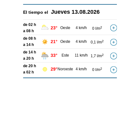
Jueves
13.08.2026
El tiempo el
de 02 h
23°
Oeste
4 km/h
2
0 l/m
a 08 h
de 08 h
21°
Oeste
4 km/h
2
0,1 l/m
a 14 h
de 14 h
33°
Este
11 km/h
2
1,7 l/m
a 20 h
de 20 h
29°
Noroeste
4 km/h
2
0 l/m
a 02 h