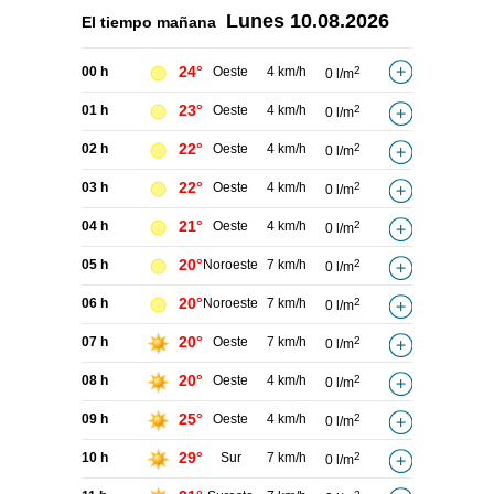
Lunes
10.08.2026
El tiempo
mañana
24°
00 h
Oeste
4 km/h
2
0 l/m
23°
01 h
Oeste
4 km/h
2
0 l/m
22°
02 h
Oeste
4 km/h
2
0 l/m
22°
03 h
Oeste
4 km/h
2
0 l/m
21°
04 h
Oeste
4 km/h
2
0 l/m
20°
05 h
Noroeste
7 km/h
2
0 l/m
20°
06 h
Noroeste
7 km/h
2
0 l/m
20°
07 h
Oeste
7 km/h
2
0 l/m
20°
08 h
Oeste
4 km/h
2
0 l/m
25°
09 h
Oeste
4 km/h
2
0 l/m
29°
10 h
Sur
7 km/h
2
0 l/m