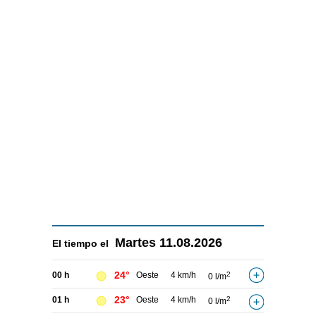
Martes
11.08.2026
El tiempo el
24°
00 h
Oeste
4 km/h
2
0 l/m
23°
01 h
Oeste
4 km/h
2
0 l/m