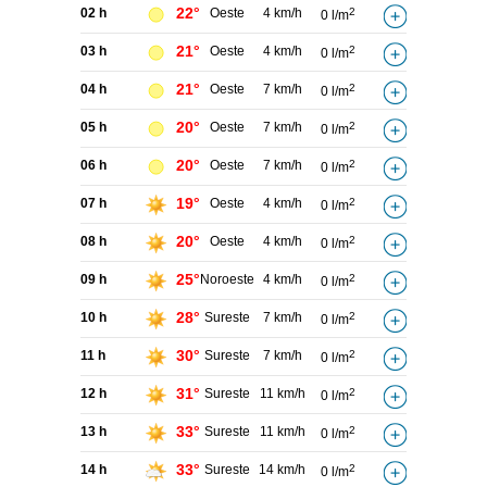
22°
02 h
Oeste
4 km/h
2
0 l/m
21°
03 h
Oeste
4 km/h
2
0 l/m
21°
04 h
Oeste
7 km/h
2
0 l/m
20°
05 h
Oeste
7 km/h
2
0 l/m
20°
06 h
Oeste
7 km/h
2
0 l/m
19°
07 h
Oeste
4 km/h
2
0 l/m
20°
08 h
Oeste
4 km/h
2
0 l/m
25°
09 h
Noroeste
4 km/h
2
0 l/m
28°
10 h
Sureste
7 km/h
2
0 l/m
30°
11 h
Sureste
7 km/h
2
0 l/m
31°
12 h
Sureste
11 km/h
2
0 l/m
33°
13 h
Sureste
11 km/h
2
0 l/m
33°
14 h
Sureste
14 km/h
2
0 l/m