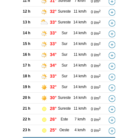
31°
11 h
Sureste
7 km/h
2
0 l/m
32°
12 h
Sureste
11 km/h
2
0 l/m
33°
13 h
Sureste
14 km/h
2
0 l/m
33°
14 h
Sur
14 km/h
2
0 l/m
33°
15 h
Sur
14 km/h
2
0 l/m
34°
16 h
Sur
11 km/h
2
0 l/m
34°
17 h
Sur
14 km/h
2
0 l/m
33°
18 h
Sur
14 km/h
2
0 l/m
32°
19 h
Sur
14 km/h
2
0 l/m
30°
20 h
Sureste
14 km/h
2
0 l/m
28°
21 h
Sureste
11 km/h
2
0 l/m
26°
22 h
Este
7 km/h
2
0 l/m
25°
23 h
Oeste
4 km/h
2
0 l/m