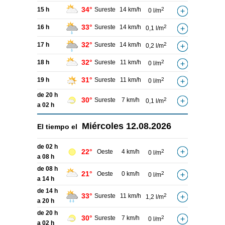
34°
15 h
Sureste
14 km/h
2
0 l/m
33°
16 h
Sureste
14 km/h
2
0,1 l/m
32°
17 h
Sureste
14 km/h
2
0,2 l/m
32°
18 h
Sureste
11 km/h
2
0 l/m
31°
19 h
Sureste
11 km/h
2
0 l/m
de 20 h
30°
Sureste
7 km/h
2
0,1 l/m
a 02 h
Miércoles
12.08.2026
El tiempo el
de 02 h
22°
Oeste
4 km/h
2
0 l/m
a 08 h
de 08 h
21°
Oeste
0 km/h
2
0 l/m
a 14 h
de 14 h
33°
Sureste
11 km/h
2
1,2 l/m
a 20 h
de 20 h
30°
Sureste
7 km/h
2
0 l/m
a 02 h