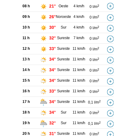
21°
08 h
Oeste
4 km/h
2
0 l/m
26°
09 h
Noroeste
4 km/h
2
0 l/m
30°
10 h
Sur
4 km/h
2
0 l/m
32°
11 h
Sureste
7 km/h
2
0 l/m
33°
12 h
Sureste
11 km/h
2
0 l/m
34°
13 h
Sureste
11 km/h
2
0 l/m
34°
14 h
Sureste
11 km/h
2
0 l/m
34°
15 h
Sureste
11 km/h
2
0 l/m
33°
16 h
Sureste
11 km/h
2
0 l/m
34°
17 h
Sureste
11 km/h
2
0,1 l/m
34°
18 h
Sur
11 km/h
2
0 l/m
32°
19 h
Sur
11 km/h
2
0,1 l/m
31°
20 h
Sureste
11 km/h
2
0 l/m