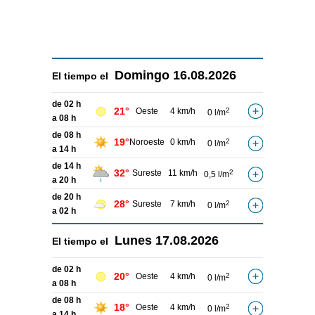
Domingo
16.08.2026
El tiempo el
de 02 h
21°
Oeste
4 km/h
2
0 l/m
a 08 h
de 08 h
19°
Noroeste
0 km/h
2
0 l/m
a 14 h
de 14 h
32°
Sureste
11 km/h
2
0,5 l/m
a 20 h
de 20 h
28°
Sureste
7 km/h
2
0 l/m
a 02 h
Lunes
17.08.2026
El tiempo el
de 02 h
20°
Oeste
4 km/h
2
0 l/m
a 08 h
de 08 h
18°
Oeste
4 km/h
2
0 l/m
a 14 h