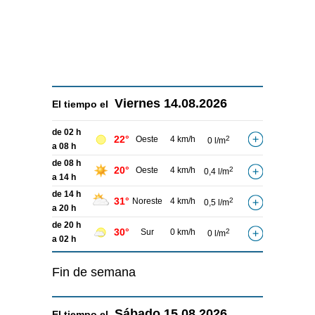
Viernes
14.08.2026
El tiempo el
de 02 h
22°
Oeste
4 km/h
2
0 l/m
a 08 h
de 08 h
20°
Oeste
4 km/h
2
0,4 l/m
a 14 h
de 14 h
31°
Noreste
4 km/h
2
0,5 l/m
a 20 h
de 20 h
30°
Sur
0 km/h
2
0 l/m
a 02 h
Fin de semana
Sábado
15.08.2026
El tiempo el