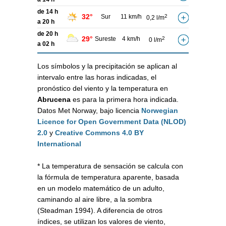
de 14 h
32°
Sur
11 km/h
2
0,2 l/m
a 20 h
de 20 h
29°
Sureste
4 km/h
2
0 l/m
a 02 h
Los símbolos y la precipitación se aplican al
intervalo entre las horas indicadas, el
pronóstico del viento y la temperatura en
Abrucena
es para la primera hora indicada.
Datos Met Norway, bajo licencia
Norwegian
Licence for Open Government Data (NLOD)
2.0
y
Creative Commons 4.0 BY
International
* La temperatura de sensación se calcula con
la fórmula de temperatura aparente, basada
en un modelo matemático de un adulto,
caminando al aire libre, a la sombra
(Steadman 1994). A diferencia de otros
índices, se utilizan los valores de viento,