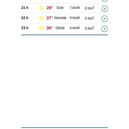
28°
21 h
Este
7 km/h
2
0 l/m
27°
22 h
Noreste
4 km/h
2
0 l/m
26°
23 h
Oeste
4 km/h
2
0 l/m