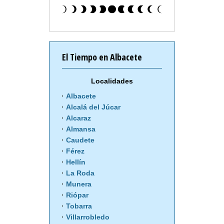
El Tiempo en Albacete
Localidades
Albacete
Alcalá del Júcar
Alcaraz
Almansa
Caudete
Férez
Hellín
La Roda
Munera
Riópar
Tobarra
Villarrobledo