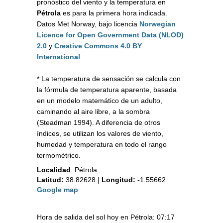
pronóstico del viento y la temperatura en
Pétrola
es para la primera hora indicada.
Datos Met Norway, bajo licencia
Norwegian
Licence for Open Government Data (NLOD)
2.0
y
Creative Commons 4.0 BY
International
* La temperatura de sensación se calcula con
la fórmula de temperatura aparente, basada
en un modelo matemático de un adulto,
caminando al aire libre, a la sombra
(Steadman 1994). A diferencia de otros
índices, se utilizan los valores de viento,
humedad y temperatura en todo el rango
termométrico.
Localidad
:
Pétrola
Latitud:
38.82628
|
Longitud:
-1.55662
Google map
Hora de salida del sol hoy en Pétrola: 07:17