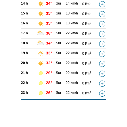
34°
14 h
Sur
14 km/h
2
0 l/m
35°
15 h
Sur
18 km/h
2
0 l/m
35°
16 h
Sur
18 km/h
2
0 l/m
36°
17 h
Sur
22 km/h
2
0 l/m
34°
18 h
Sur
22 km/h
2
0 l/m
33°
19 h
Sur
22 km/h
2
0 l/m
32°
20 h
Sur
22 km/h
2
0 l/m
29°
21 h
Sur
22 km/h
2
0 l/m
28°
22 h
Sur
22 km/h
2
0 l/m
26°
23 h
Sur
22 km/h
2
0 l/m