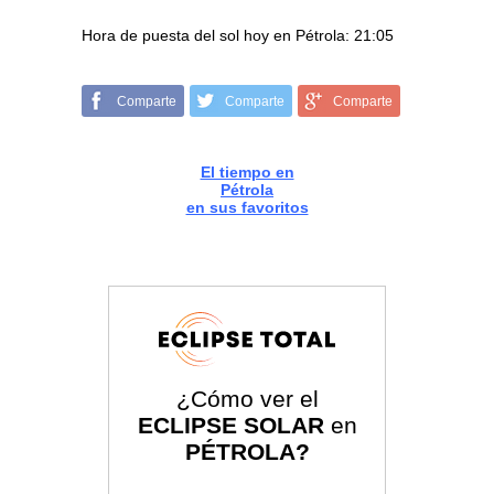
Hora de puesta del sol hoy en Pétrola: 21:05
Comparte
Comparte
Comparte
El tiempo en
Pétrola
en sus favoritos
¿Cómo ver el
ECLIPSE SOLAR
en
PÉTROLA?