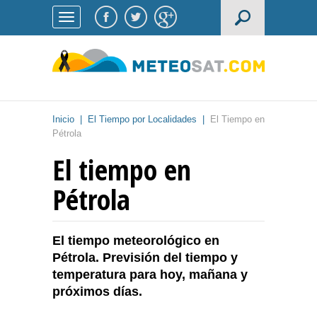
Inicio
|
El Tiempo por Localidades
|
El Tiempo en
Pétrola
El tiempo en
Pétrola
El tiempo meteorológico en
Pétrola. Previsión del tiempo y
temperatura para hoy, mañana y
próximos días.