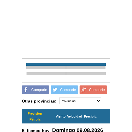
Comparte
Comparte
Comparte
Otras provincias:
Previsión
Viento
Velocidad
Precipit.
Pétrola
Domingo
09.08.2026
El tiempo hoy