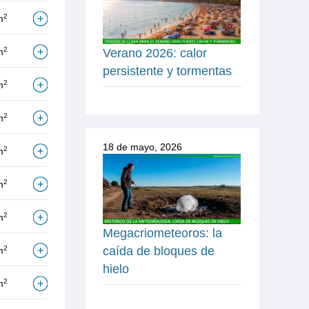
2
m
2
m
Verano 2026: calor
persistente y tormentas
2
m
2
m
18 de mayo, 2026
2
m
2
m
2
m
Megacriometeoros: la
caída de bloques de
2
m
hielo
2
m