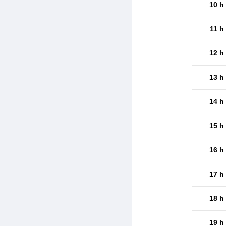
10 h
11 h
12 h
13 h
14 h
15 h
16 h
17 h
18 h
19 h