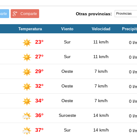
Otras provincias:
arte
Comparte
Temperatura
Viento
Velocidad
Precipi
23°
Sur
11 km/h
0 l/
27°
Sur
11 km/h
0 l/
29°
Oeste
7 km/h
0 l/
32°
Oeste
7 km/h
0 l/
34°
Oeste
7 km/h
0 l/
36°
Suroeste
14 km/h
0 l/
37°
Sur
14 km/h
0 l/