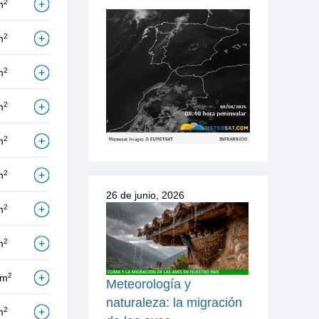
2
m
2
m
2
m
2
m
2
m
2
m
26 de junio, 2026
2
m
2
m
2
/m
Meteorología y
naturaleza: la migración
2
m