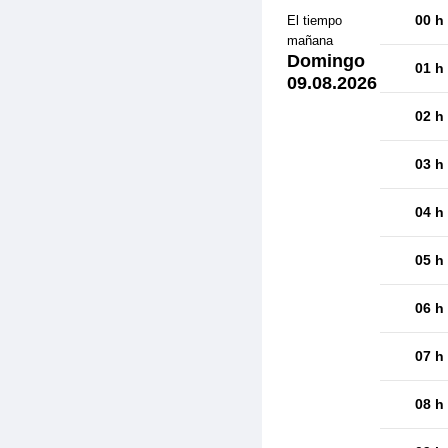
00 h
El tiempo
mañana
Domingo
01 h
09.08.2026
02 h
03 h
04 h
05 h
06 h
07 h
08 h