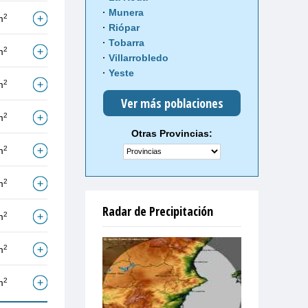
Munera
2
m
Riópar
Tobarra
2
m
Villarrobledo
Yeste
2
m
Ver más poblaciones
2
m
Otras Provincias:
2
m
2
m
Radar de Precipitación
2
m
2
m
2
m