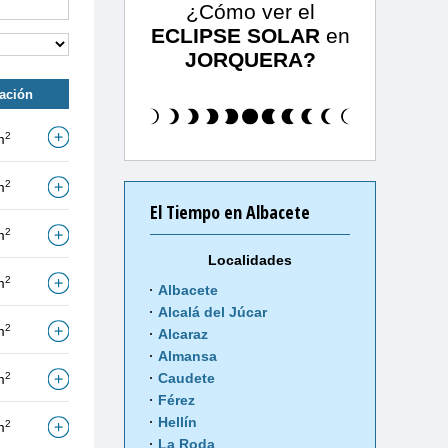
¿Cómo ver el
ECLIPSE SOLAR
en
JORQUERA?
tación
2
m
2
m
El Tiempo en Albacete
2
m
Localidades
2
m
Albacete
Alcalá del Júcar
2
m
Alcaraz
Almansa
2
Caudete
m
Férez
Hellín
2
m
La Roda