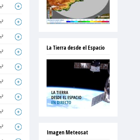
2
m
2
m
2
m
La Tierra desde el Espacio
2
m
2
m
2
m
2
m
2
m
2
m
Imagen Meteosat