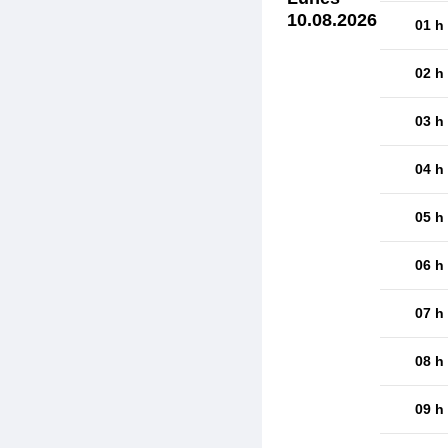
10.08.2026
01 h
02 h
03 h
04 h
05 h
06 h
07 h
08 h
09 h