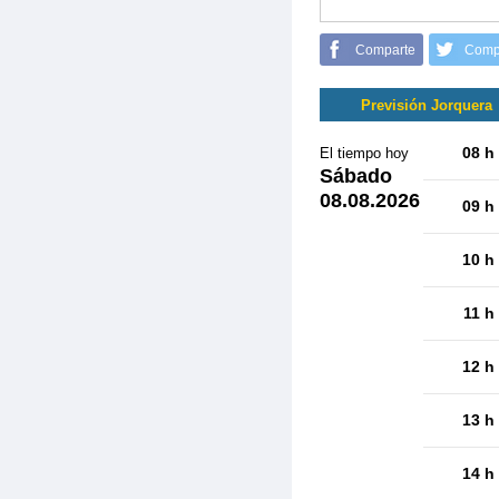
Comparte
Comp
Previsión Jorquera
08 h
El tiempo hoy
Sábado
08.08.2026
09 h
10 h
11 h
12 h
13 h
14 h