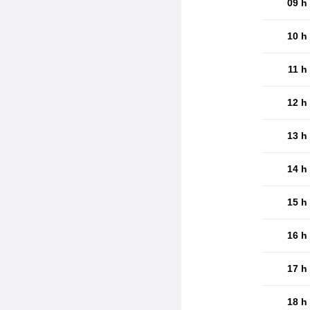
09 h
10 h
11 h
12 h
13 h
14 h
15 h
16 h
17 h
18 h