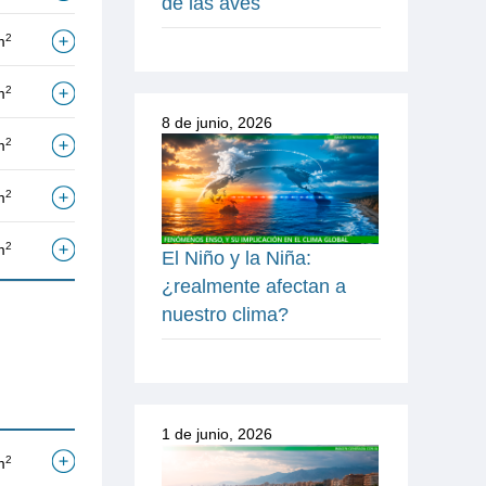
de las aves
2
m
2
m
8 de junio, 2026
2
m
2
m
2
m
El Niño y la Niña:
¿realmente afectan a
nuestro clima?
1 de junio, 2026
2
m