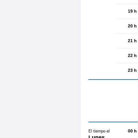
19 h
20 h
21 h
22 h
23 h
00 h
El tiempo el
Lunes