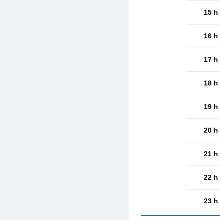
15 h
16 h
17 h
18 h
19 h
20 h
21 h
22 h
23 h