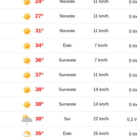
24°
Noreste
11 km/h
0 l/
27°
Noreste
11 km/h
0 l/
31°
Noreste
11 km/h
0 l/
34°
Este
7 km/h
0 l/
36°
Suroeste
7 km/h
0 l/
37°
Suroeste
11 km/h
0 l/
38°
Suroeste
14 km/h
0 l/
38°
Suroeste
14 km/h
0 l/
38°
Sur
22 km/h
0,2 l
35°
Este
25 km/h
0 l/