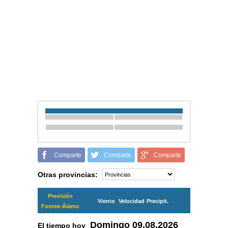
Comparte
Comparte
Comparte
Otras provincias:
Previsión
Viento
Velocidad
Precipit.
Fuente-Álamo
Domingo
09.08.2026
El tiempo hoy