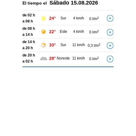
Sábado
15.08.2026
El tiempo el
de 02 h
24°
Sur
4 km/h
2
0 l/m
a 08 h
de 08 h
22°
Este
4 km/h
2
0 l/m
a 14 h
de 14 h
33°
Sur
11 km/h
2
0,3 l/m
a 20 h
de 20 h
28°
Noreste
11 km/h
2
0 l/m
a 02 h