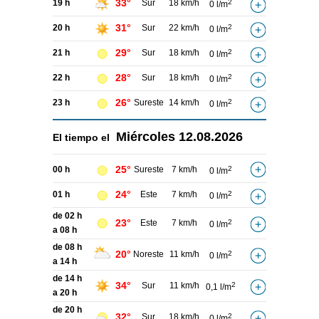
33°
19 h
Sur
18 km/h
2
0 l/m
31°
20 h
Sur
22 km/h
2
0 l/m
29°
21 h
Sur
18 km/h
2
0 l/m
28°
22 h
Sur
18 km/h
2
0 l/m
26°
23 h
Sureste
14 km/h
2
0 l/m
Miércoles
12.08.2026
El tiempo el
25°
00 h
Sureste
7 km/h
2
0 l/m
24°
01 h
Este
7 km/h
2
0 l/m
de 02 h
23°
Este
7 km/h
2
0 l/m
a 08 h
de 08 h
20°
Noreste
11 km/h
2
0 l/m
a 14 h
de 14 h
34°
Sur
11 km/h
2
0,1 l/m
a 20 h
de 20 h
32°
Sur
18 km/h
2
0 l/m