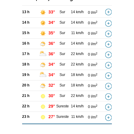
33°
13 h
Sur
14 km/h
2
0 l/m
34°
14 h
Sur
14 km/h
2
0 l/m
35°
15 h
Sur
11 km/h
2
0 l/m
36°
16 h
Sur
14 km/h
2
0 l/m
36°
17 h
Sur
22 km/h
2
0 l/m
34°
18 h
Sur
22 km/h
2
0 l/m
34°
19 h
Sur
18 km/h
2
0 l/m
32°
20 h
Sur
18 km/h
2
0 l/m
30°
21 h
Sur
22 km/h
2
0 l/m
29°
22 h
Sureste
14 km/h
2
0 l/m
27°
23 h
Sureste
11 km/h
2
0 l/m