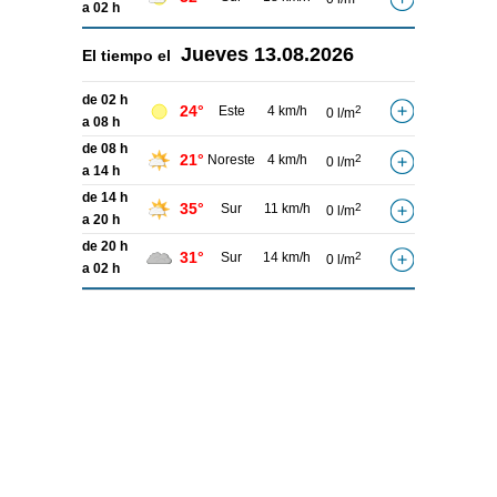
a 02 h
Jueves
13.08.2026
El tiempo el
de 02 h
24°
Este
4 km/h
2
0 l/m
a 08 h
de 08 h
21°
Noreste
4 km/h
2
0 l/m
a 14 h
de 14 h
35°
Sur
11 km/h
2
0 l/m
a 20 h
de 20 h
31°
Sur
14 km/h
2
0 l/m
a 02 h