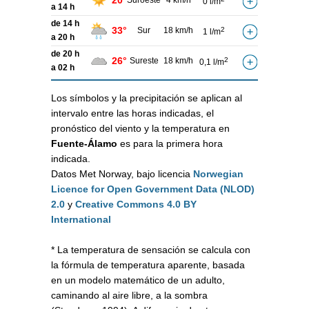
20°
Suroeste
4 km/h
0 l/m
a 14 h
de 14 h
33°
Sur
18 km/h
2
1 l/m
a 20 h
de 20 h
26°
Sureste
18 km/h
2
0,1 l/m
a 02 h
Los símbolos y la precipitación se aplican al
intervalo entre las horas indicadas, el
pronóstico del viento y la temperatura en
Fuente-Álamo
es para la primera hora
indicada.
Datos Met Norway, bajo licencia
Norwegian
Licence for Open Government Data (NLOD)
2.0
y
Creative Commons 4.0 BY
International
* La temperatura de sensación se calcula con
la fórmula de temperatura aparente, basada
en un modelo matemático de un adulto,
caminando al aire libre, a la sombra