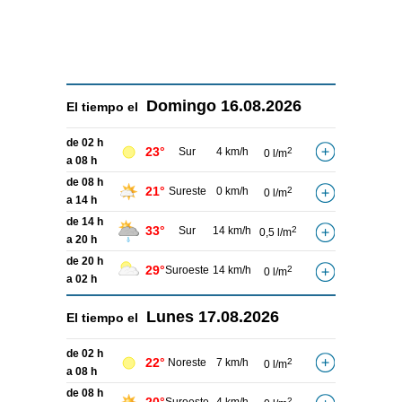
Domingo
16.08.2026
El tiempo el
de 02 h
23°
Sur
4 km/h
2
0 l/m
a 08 h
de 08 h
21°
Sureste
0 km/h
2
0 l/m
a 14 h
de 14 h
33°
Sur
14 km/h
2
0,5 l/m
a 20 h
de 20 h
29°
Suroeste
14 km/h
2
0 l/m
a 02 h
Lunes
17.08.2026
El tiempo el
de 02 h
22°
Noreste
7 km/h
2
0 l/m
a 08 h
de 08 h
2