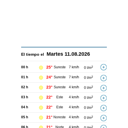
Martes
11.08.2026
El tiempo el
25°
00 h
Sureste
7 km/h
2
0 l/m
24°
01 h
Sureste
7 km/h
2
0 l/m
23°
02 h
Sureste
4 km/h
2
0 l/m
22°
03 h
Este
4 km/h
2
0 l/m
22°
04 h
Este
4 km/h
2
0 l/m
21°
05 h
Noreste
4 km/h
2
0 l/m
21°
06 h
Norte
4 km/h
2
0 l/m