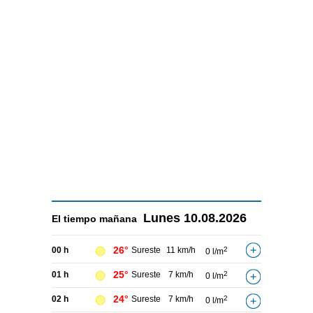
Lunes
10.08.2026
El tiempo
mañana
26°
00 h
Sureste
11 km/h
2
0 l/m
25°
01 h
Sureste
7 km/h
2
0 l/m
24°
02 h
Sureste
7 km/h
2
0 l/m