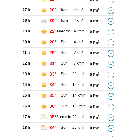
20°
07 h
Norte
4 km/h
2
0 l/m
20°
08 h
Norte
4 km/h
2
0 l/m
22°
09 h
Noreste
4 km/h
2
0 l/m
26°
10 h
Sur
4 km/h
2
0 l/m
29°
11 h
Sur
7 km/h
2
0 l/m
31°
12 h
Sur
7 km/h
2
0 l/m
33°
13 h
Sur
11 km/h
2
0 l/m
34°
14 h
Sur
14 km/h
2
0 l/m
35°
15 h
Sur
14 km/h
2
0 l/m
36°
16 h
Sur
18 km/h
2
0 l/m
35°
17 h
Suroeste
22 km/h
2
0 l/m
34°
18 h
Sur
22 km/h
2
0 l/m