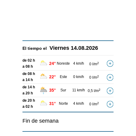
Viernes
14.08.2026
El tiempo el
de 02 h
24°
Noreste
4 km/h
2
0 l/m
a 08 h
de 08 h
22°
Este
0 km/h
2
0 l/m
a 14 h
de 14 h
35°
Sur
11 km/h
2
0,5 l/m
a 20 h
de 20 h
31°
Norte
4 km/h
2
0 l/m
a 02 h
Fin de semana