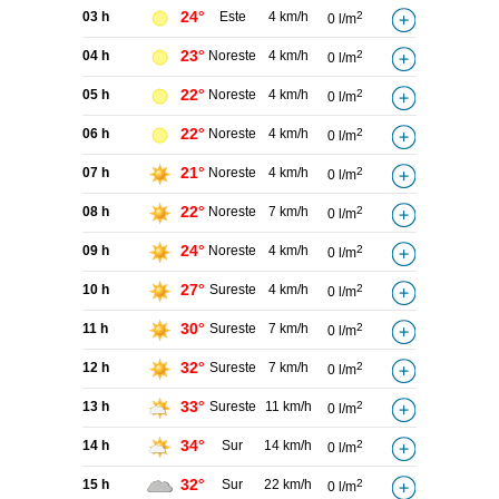
24°
03 h
Este
4 km/h
2
0 l/m
23°
04 h
Noreste
4 km/h
2
0 l/m
22°
05 h
Noreste
4 km/h
2
0 l/m
22°
06 h
Noreste
4 km/h
2
0 l/m
21°
07 h
Noreste
4 km/h
2
0 l/m
22°
08 h
Noreste
7 km/h
2
0 l/m
24°
09 h
Noreste
4 km/h
2
0 l/m
27°
10 h
Sureste
4 km/h
2
0 l/m
30°
11 h
Sureste
7 km/h
2
0 l/m
32°
12 h
Sureste
7 km/h
2
0 l/m
33°
13 h
Sureste
11 km/h
2
0 l/m
34°
14 h
Sur
14 km/h
2
0 l/m
32°
15 h
Sur
22 km/h
2
0 l/m