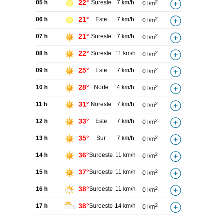
22°
05 h
Sureste
7 km/h
2
0 l/m
21°
06 h
Este
7 km/h
2
0 l/m
21°
07 h
Sureste
7 km/h
2
0 l/m
22°
08 h
Sureste
11 km/h
2
0 l/m
25°
09 h
Este
7 km/h
2
0 l/m
28°
10 h
Norte
4 km/h
2
0 l/m
31°
11 h
Noreste
7 km/h
2
0 l/m
33°
12 h
Este
7 km/h
2
0 l/m
35°
13 h
Sur
7 km/h
2
0 l/m
36°
14 h
Suroeste
11 km/h
2
0 l/m
37°
15 h
Suroeste
11 km/h
2
0 l/m
38°
16 h
Suroeste
11 km/h
2
0 l/m
38°
17 h
Suroeste
14 km/h
2
0 l/m