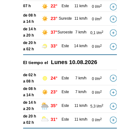
22°
07 h
Este
11 km/h
2
0 l/m
de 08 h
23°
Sureste
11 km/h
2
0 l/m
a 14 h
de 14 h
37°
Suroeste
7 km/h
2
0,1 l/m
a 20 h
de 20 h
33°
Este
14 km/h
2
0 l/m
a 02 h
Lunes
10.08.2026
El tiempo el
de 02 h
24°
Este
7 km/h
2
0 l/m
a 08 h
de 08 h
23°
Este
7 km/h
2
0 l/m
a 14 h
de 14 h
35°
Este
11 km/h
2
5,3 l/m
a 20 h
de 20 h
31°
Este
11 km/h
2
0 l/m
a 02 h