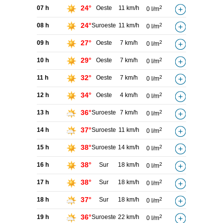
24°
07 h
Oeste
11 km/h
2
0 l/m
24°
08 h
Suroeste
11 km/h
2
0 l/m
27°
09 h
Oeste
7 km/h
2
0 l/m
29°
10 h
Oeste
7 km/h
2
0 l/m
32°
11 h
Oeste
7 km/h
2
0 l/m
34°
12 h
Oeste
4 km/h
2
0 l/m
36°
13 h
Suroeste
7 km/h
2
0 l/m
37°
14 h
Suroeste
11 km/h
2
0 l/m
38°
15 h
Suroeste
14 km/h
2
0 l/m
38°
16 h
Sur
18 km/h
2
0 l/m
38°
17 h
Sur
18 km/h
2
0 l/m
37°
18 h
Sur
18 km/h
2
0 l/m
36°
19 h
Suroeste
22 km/h
2
0 l/m