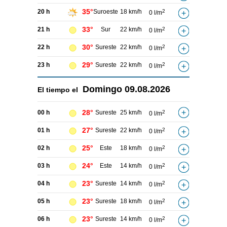
35°
20 h
Suroeste
18 km/h
2
0 l/m
33°
21 h
Sur
22 km/h
2
0 l/m
30°
22 h
Sureste
22 km/h
2
0 l/m
29°
23 h
Sureste
22 km/h
2
0 l/m
Domingo
09.08.2026
El tiempo el
28°
00 h
Sureste
25 km/h
2
0 l/m
27°
01 h
Sureste
22 km/h
2
0 l/m
25°
02 h
Este
18 km/h
2
0 l/m
24°
03 h
Este
14 km/h
2
0 l/m
23°
04 h
Sureste
14 km/h
2
0 l/m
23°
05 h
Sureste
18 km/h
2
0 l/m
23°
06 h
Sureste
14 km/h
2
0 l/m