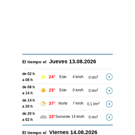
Jueves
13.08.2026
El tiempo el
de 02 h
24°
Este
4 km/h
2
0 l/m
a 08 h
de 08 h
23°
Este
0 km/h
2
0 l/m
a 14 h
de 14 h
37°
Norte
7 km/h
2
0,1 l/m
a 20 h
de 20 h
33°
Suroeste
14 km/h
2
0 l/m
a 02 h
Viernes
14.08.2026
El tiempo el