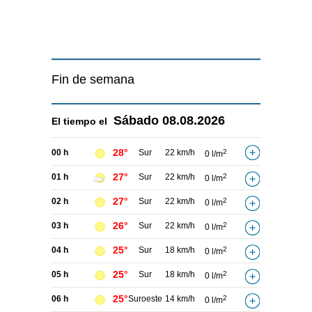
Fin de semana
Sábado
08.08.2026
El tiempo el
28°
00 h
Sur
22 km/h
2
0 l/m
27°
01 h
Sur
22 km/h
2
0 l/m
27°
02 h
Sur
22 km/h
2
0 l/m
26°
03 h
Sur
22 km/h
2
0 l/m
25°
04 h
Sur
18 km/h
2
0 l/m
25°
05 h
Sur
18 km/h
2
0 l/m
25°
06 h
Suroeste
14 km/h
2
0 l/m