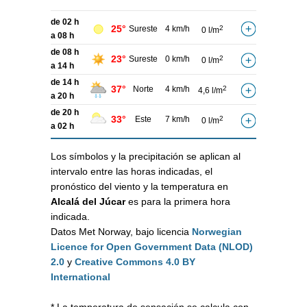
de 02 h
25°
Sureste
4 km/h
2
0 l/m
a 08 h
de 08 h
23°
Sureste
0 km/h
2
0 l/m
a 14 h
de 14 h
37°
Norte
4 km/h
2
4,6 l/m
a 20 h
de 20 h
33°
Este
7 km/h
2
0 l/m
a 02 h
Los símbolos y la precipitación se aplican al
intervalo entre las horas indicadas, el
pronóstico del viento y la temperatura en
Alcalá del Júcar
es para la primera hora
indicada.
Datos Met Norway, bajo licencia
Norwegian
Licence for Open Government Data (NLOD)
2.0
y
Creative Commons 4.0 BY
International