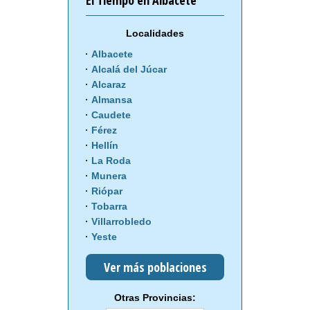
El Tiempo en Albacete
Localidades
Albacete
Alcalá del Júcar
Alcaraz
Almansa
Caudete
Férez
Hellín
La Roda
Munera
Riópar
Tobarra
Villarrobledo
Yeste
Ver más poblaciones
Otras Provincias: