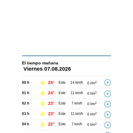
El tiempo
mañana
Viernes
07.08.2026
25°
00 h
Este
14 km/h
2
0 l/m
24°
01 h
Este
11 km/h
2
0 l/m
23°
02 h
Este
7 km/h
2
0 l/m
23°
03 h
Este
11 km/h
2
0 l/m
22°
04 h
Este
7 km/h
2
0 l/m