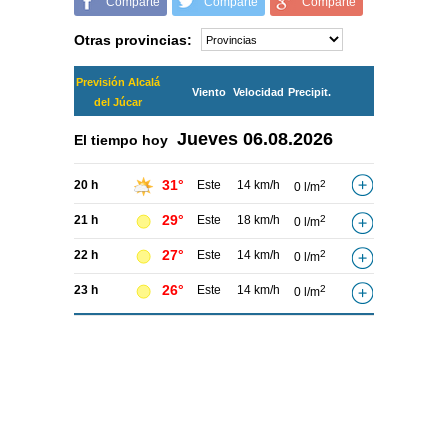
Comparte
Comparte
Comparte
Otras provincias:
Previsión Alcalá
Viento
Velocidad
Precipit.
del Júcar
Jueves
06.08.2026
El tiempo hoy
31°
20 h
Este
14 km/h
2
0 l/m
29°
21 h
Este
18 km/h
2
0 l/m
27°
22 h
Este
14 km/h
2
0 l/m
26°
23 h
Este
14 km/h
2
0 l/m