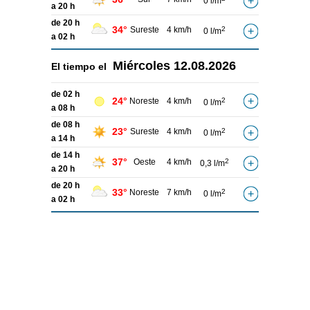
0 l/m
a 20 h
de 20 h
34°
Sureste
4 km/h
2
0 l/m
a 02 h
Miércoles
12.08.2026
El tiempo el
de 02 h
24°
Noreste
4 km/h
2
0 l/m
a 08 h
de 08 h
23°
Sureste
4 km/h
2
0 l/m
a 14 h
de 14 h
37°
Oeste
4 km/h
2
0,3 l/m
a 20 h
de 20 h
33°
Noreste
7 km/h
2
0 l/m
a 02 h