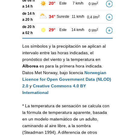
de 08 h
20°
Este
7 km/h
2
0 l/m
a 14 h
de 14 h
34°
Sureste
11 km/h
2
0,4 l/m
a 20 h
de 20 h
29°
Este
14 km/h
2
0 l/m
a 02 h
Los símbolos y la precipitación se aplican al
intervalo entre las horas indicadas, el
pronóstico del viento y la temperatura en
Alborea
es para la primera hora indicada.
Datos Met Norway, bajo licencia
Norwegian
Licence for Open Government Data (NLOD)
2.0
y
Creative Commons 4.0 BY
International
* La temperatura de sensación se calcula con
la fórmula de temperatura aparente, basada
en un modelo matemático de un adulto,
caminando al aire libre, a la sombra
(Steadman 1994). A diferencia de otros