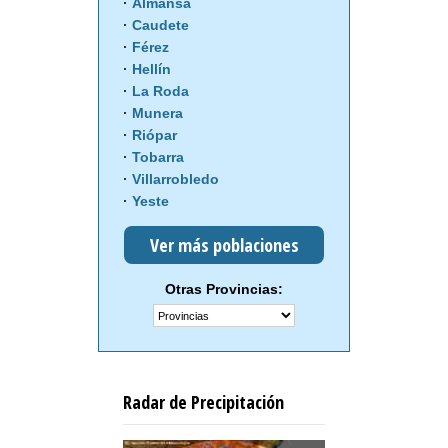
Almansa
Caudete
Férez
Hellín
La Roda
Munera
Riópar
Tobarra
Villarrobledo
Yeste
Ver más poblaciones
Otras Provincias:
Radar de Precipitación