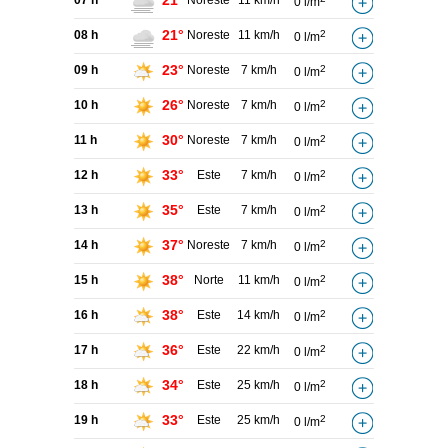
21°
07 h
Noreste
11 km/h
0 l/m
21°
08 h
Noreste
11 km/h
2
0 l/m
23°
09 h
Noreste
7 km/h
2
0 l/m
26°
10 h
Noreste
7 km/h
2
0 l/m
30°
11 h
Noreste
7 km/h
2
0 l/m
33°
12 h
Este
7 km/h
2
0 l/m
35°
13 h
Este
7 km/h
2
0 l/m
37°
14 h
Noreste
7 km/h
2
0 l/m
38°
15 h
Norte
11 km/h
2
0 l/m
38°
16 h
Este
14 km/h
2
0 l/m
36°
17 h
Este
22 km/h
2
0 l/m
34°
18 h
Este
25 km/h
2
0 l/m
33°
19 h
Este
25 km/h
2
0 l/m