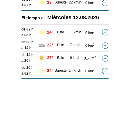
33°
Sureste
22 km/h
2
0 l/m
a 02 h
Miércoles
12.08.2026
El tiempo el
de 02 h
24°
Este
11 km/h
2
0 l/m
a 08 h
de 08 h
22°
Este
7 km/h
2
0 l/m
a 14 h
de 14 h
37°
Este
0 km/h
2
0,5 l/m
a 20 h
de 20 h
34°
Sureste
14 km/h
2
0 l/m
a 02 h