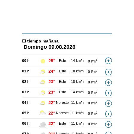
El tiempo
mañana
Domingo
09.08.2026
25°
00 h
Este
14 km/h
2
0 l/m
24°
01 h
Este
18 km/h
2
0 l/m
23°
02 h
Este
18 km/h
2
0 l/m
23°
03 h
Este
14 km/h
2
0 l/m
22°
04 h
Noreste
11 km/h
2
0 l/m
22°
05 h
Noreste
11 km/h
2
0 l/m
22°
06 h
Este
11 km/h
2
0 l/m
2