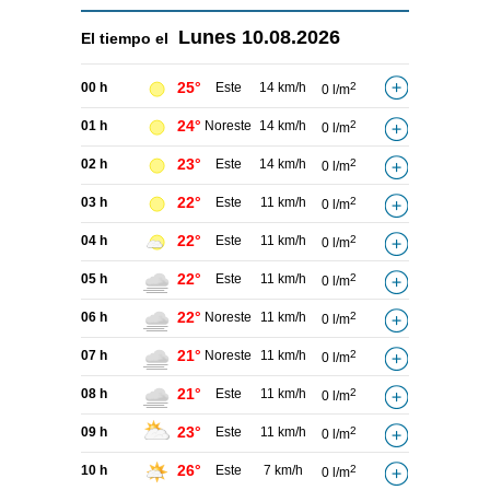
Lunes
10.08.2026
El tiempo el
25°
00 h
Este
14 km/h
2
0 l/m
24°
01 h
Noreste
14 km/h
2
0 l/m
23°
02 h
Este
14 km/h
2
0 l/m
22°
03 h
Este
11 km/h
2
0 l/m
22°
04 h
Este
11 km/h
2
0 l/m
22°
05 h
Este
11 km/h
2
0 l/m
22°
06 h
Noreste
11 km/h
2
0 l/m
21°
07 h
Noreste
11 km/h
2
0 l/m
21°
08 h
Este
11 km/h
2
0 l/m
23°
09 h
Este
11 km/h
2
0 l/m
26°
10 h
Este
7 km/h
2
0 l/m