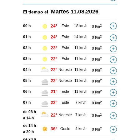
Martes
11.08.2026
El tiempo el
24°
00 h
Este
18 km/h
2
0 l/m
24°
01 h
Este
14 km/h
2
0 l/m
23°
02 h
Este
11 km/h
2
0 l/m
22°
03 h
Este
11 km/h
2
0 l/m
22°
04 h
Noreste
11 km/h
2
0 l/m
22°
05 h
Noreste
11 km/h
2
0 l/m
21°
06 h
Este
11 km/h
2
0 l/m
22°
07 h
Este
7 km/h
2
0 l/m
de 08 h
22°
Noreste
7 km/h
2
0 l/m
a 14 h
de 14 h
36°
Oeste
4 km/h
2
0 l/m
a 20 h
de 20 h