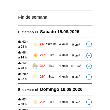
Fin de semana
Sábado
15.08.2026
El tiempo el
de 02 h
24°
Sureste
4 km/h
2
0 l/m
a 08 h
de 08 h
21°
Este
4 km/h
2
0 l/m
a 14 h
de 14 h
36°
Este
4 km/h
2
9,5 l/m
a 20 h
de 20 h
29°
Este
4 km/h
2
0 l/m
a 02 h
Domingo
16.08.2026
El tiempo el
de 02 h
23°
Este
4 km/h
2
0 l/m
a 08 h