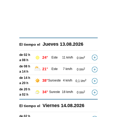
Jueves
13.08.2026
El tiempo el
de 02 h
24°
Este
11 km/h
2
0 l/m
a 08 h
de 08 h
21°
Este
7 km/h
2
0 l/m
a 14 h
de 14 h
38°
Suroeste
4 km/h
2
0,1 l/m
a 20 h
de 20 h
34°
Sureste
18 km/h
2
0 l/m
a 02 h
Viernes
14.08.2026
El tiempo el
de 02 h