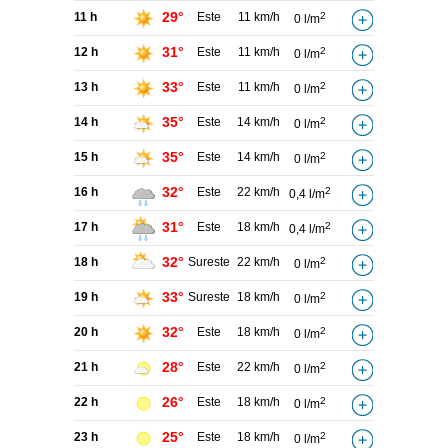
29°
11 h
Este
11 km/h
2
0 l/m
31°
12 h
Este
11 km/h
2
0 l/m
33°
13 h
Este
11 km/h
2
0 l/m
35°
14 h
Este
14 km/h
2
0 l/m
35°
15 h
Este
14 km/h
2
0 l/m
32°
16 h
Este
22 km/h
2
0,4 l/m
31°
17 h
Este
18 km/h
2
0,4 l/m
32°
18 h
Sureste
22 km/h
2
0 l/m
33°
19 h
Sureste
18 km/h
2
0 l/m
32°
20 h
Este
18 km/h
2
0 l/m
28°
21 h
Este
22 km/h
2
0 l/m
26°
22 h
Este
18 km/h
2
0 l/m
25°
23 h
Este
18 km/h
2
0 l/m