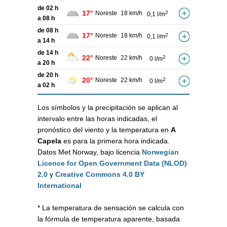
de 02 h
17°
Noreste
18 km/h
2
0,1 l/m
a 08 h
de 08 h
17°
Noreste
18 km/h
2
0,1 l/m
a 14 h
de 14 h
22°
Noreste
22 km/h
2
0 l/m
a 20 h
de 20 h
20°
Noreste
22 km/h
2
0 l/m
a 02 h
Los símbolos y la precipitación se aplican al
intervalo entre las horas indicadas, el
pronóstico del viento y la temperatura en
A
Capela
es para la primera hora indicada.
Datos Met Norway, bajo licencia
Norwegian
Licence for Open Government Data (NLOD)
2.0
y
Creative Commons 4.0 BY
International
* La temperatura de sensación se calcula con
la fórmula de temperatura aparente, basada