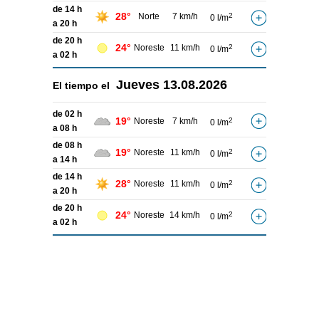
de 14 h
28°
Norte
7 km/h
2
0 l/m
a 20 h
de 20 h
24°
Noreste
11 km/h
2
0 l/m
a 02 h
Jueves
13.08.2026
El tiempo el
de 02 h
19°
Noreste
7 km/h
2
0 l/m
a 08 h
de 08 h
19°
Noreste
11 km/h
2
0 l/m
a 14 h
de 14 h
28°
Noreste
11 km/h
2
0 l/m
a 20 h
de 20 h
24°
Noreste
14 km/h
2
0 l/m
a 02 h