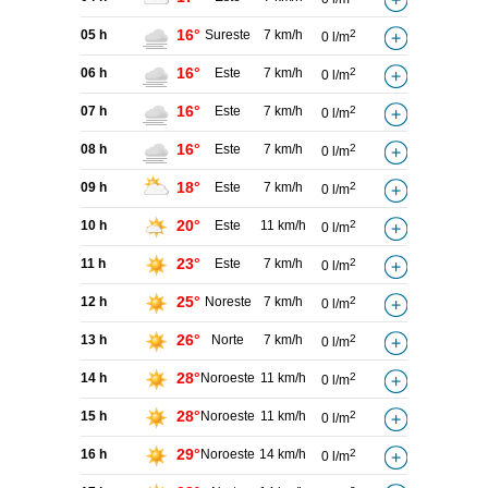
16°
05 h
Sureste
7 km/h
2
0 l/m
16°
06 h
Este
7 km/h
2
0 l/m
16°
07 h
Este
7 km/h
2
0 l/m
16°
08 h
Este
7 km/h
2
0 l/m
18°
09 h
Este
7 km/h
2
0 l/m
20°
10 h
Este
11 km/h
2
0 l/m
23°
11 h
Este
7 km/h
2
0 l/m
25°
12 h
Noreste
7 km/h
2
0 l/m
26°
13 h
Norte
7 km/h
2
0 l/m
28°
14 h
Noroeste
11 km/h
2
0 l/m
28°
15 h
Noroeste
11 km/h
2
0 l/m
29°
16 h
Noroeste
14 km/h
2
0 l/m