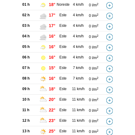
18°
01 h
Noreste
4 km/h
2
0 l/m
17°
02 h
Este
4 km/h
2
0 l/m
17°
03 h
Este
4 km/h
2
0 l/m
16°
04 h
Este
4 km/h
2
0 l/m
16°
05 h
Este
4 km/h
2
0 l/m
16°
06 h
Este
4 km/h
2
0 l/m
15°
07 h
Este
7 km/h
2
0 l/m
16°
08 h
Este
7 km/h
2
0 l/m
18°
09 h
Este
11 km/h
2
0 l/m
20°
10 h
Este
11 km/h
2
0 l/m
22°
11 h
Este
11 km/h
2
0 l/m
23°
12 h
Este
11 km/h
2
0 l/m
25°
13 h
Este
11 km/h
2
0 l/m