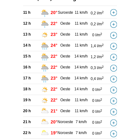
20°
11 h
Suroeste
11 km/h
2
0,2 l/m
22°
12 h
Oeste
11 km/h
2
0,2 l/m
23°
13 h
Oeste
11 km/h
2
0 l/m
24°
14 h
Oeste
11 km/h
2
1,4 l/m
22°
15 h
Oeste
14 km/h
2
1,2 l/m
22°
16 h
Oeste
14 km/h
2
0,3 l/m
23°
17 h
Oeste
14 km/h
2
0,4 l/m
22°
18 h
Oeste
14 km/h
2
0 l/m
22°
19 h
Oeste
11 km/h
2
0 l/m
21°
20 h
Oeste
11 km/h
2
0 l/m
20°
21 h
Noroeste
7 km/h
2
0 l/m
19°
22 h
Noroeste
7 km/h
2
0 l/m