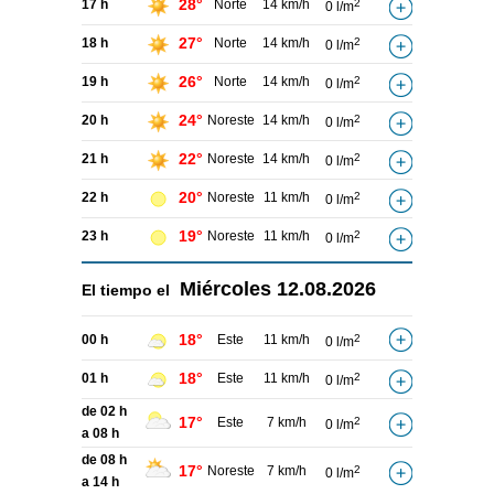
28°
17 h
Norte
14 km/h
2
0 l/m
27°
18 h
Norte
14 km/h
2
0 l/m
26°
19 h
Norte
14 km/h
2
0 l/m
24°
20 h
Noreste
14 km/h
2
0 l/m
22°
21 h
Noreste
14 km/h
2
0 l/m
20°
22 h
Noreste
11 km/h
2
0 l/m
19°
23 h
Noreste
11 km/h
2
0 l/m
Miércoles
12.08.2026
El tiempo el
18°
00 h
Este
11 km/h
2
0 l/m
18°
01 h
Este
11 km/h
2
0 l/m
de 02 h
17°
Este
7 km/h
2
0 l/m
a 08 h
de 08 h
17°
Noreste
7 km/h
2
0 l/m
a 14 h