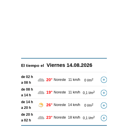
Viernes
14.08.2026
El tiempo el
de 02 h
20°
Noreste
11 km/h
2
0 l/m
a 08 h
de 08 h
19°
Noreste
11 km/h
2
0,1 l/m
a 14 h
de 14 h
26°
Noreste
14 km/h
2
0 l/m
a 20 h
de 20 h
23°
Noreste
18 km/h
2
0,1 l/m
a 02 h