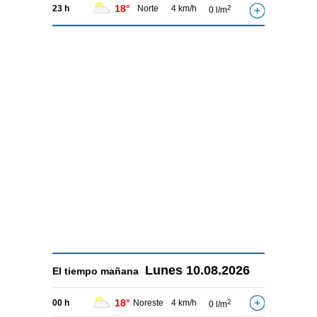
18°
23 h
Norte
4 km/h
2
0 l/m
Lunes
10.08.2026
El tiempo
mañana
18°
00 h
Noreste
4 km/h
2
0 l/m