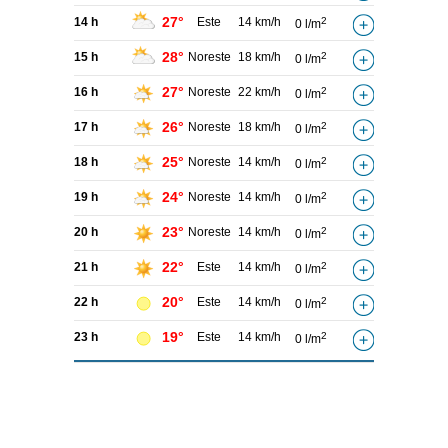
27°
14 h
Este
14 km/h
2
0 l/m
28°
15 h
Noreste
18 km/h
2
0 l/m
27°
16 h
Noreste
22 km/h
2
0 l/m
26°
17 h
Noreste
18 km/h
2
0 l/m
25°
18 h
Noreste
14 km/h
2
0 l/m
24°
19 h
Noreste
14 km/h
2
0 l/m
23°
20 h
Noreste
14 km/h
2
0 l/m
22°
21 h
Este
14 km/h
2
0 l/m
20°
22 h
Este
14 km/h
2
0 l/m
19°
23 h
Este
14 km/h
2
0 l/m