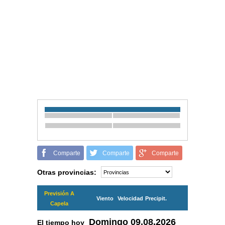
Comparte
Comparte
Comparte
Otras provincias:
Previsión A
Viento
Velocidad
Precipit.
Capela
Domingo
09.08.2026
El tiempo hoy