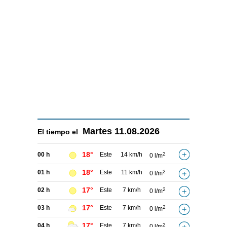
Martes
11.08.2026
El tiempo el
18°
00 h
Este
14 km/h
2
0 l/m
18°
01 h
Este
11 km/h
2
0 l/m
17°
02 h
Este
7 km/h
2
0 l/m
17°
03 h
Este
7 km/h
2
0 l/m
17°
04 h
Este
7 km/h
2
0 l/m