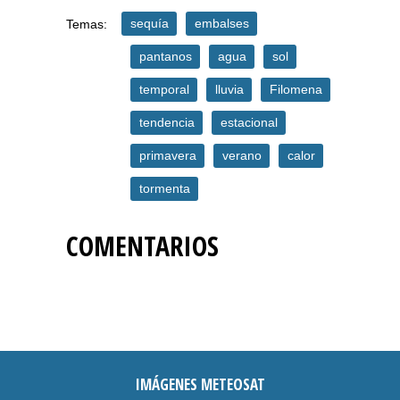
sequía
embalses
Temas:
pantanos
agua
sol
temporal
lluvia
Filomena
tendencia
estacional
primavera
verano
calor
tormenta
COMENTARIOS
IMÁGENES METEOSAT