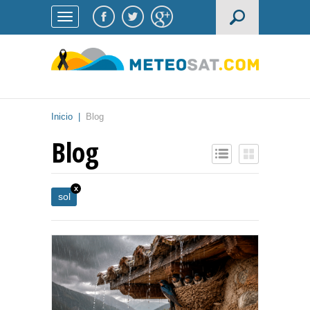
Inicio
|
Blog
Blog
x
sol